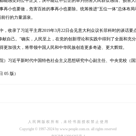
都能感受到公平正义，决不能让不公正的审判伤害人民群众感情、损害人
事再小也要做，危害百姓的事再小也要除。统筹推进“五位一体”总体布局和
砺前行的力量源泉。
，收录了习近平主席2019年3月22日会见意大利众议长菲科时的谈话要
展奉献自己。”确实，人民至上，在党的创新理论和实践中得到了全面和充
得更加强大，将带领中国人民和中华民族创造更多奇迹、更大辉煌。
院）习近平新时代中国特色社会主义思想研究中心副主任、中央党校（国
日 05 版）
人 民 网 版 权 所 有 ，未 经 书 面 授 权 禁 止 使 用
Copyright © 1997-2024 by www.people.com.cn. all rights reserved