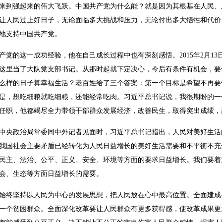
来到强起来的伟大飞跃。中国共产党为什么能？就是因为其根基在人民、
让人民过上好日子，无论面临多大挑战和压力，无论付出多大牺牲和代价
地支持中国共产党。
产党的这一成功经验，他在自己成长过程中也有深刻感悟。2015年2月1
这里当了大队党支部书记。从那时起就下定决心，今后有条件有机会，要
么样的日子算幸福生活？老百姓给了三个答案：第一个目标是希望不再要
是，想吃细粮就吃细粮，还能经常吃肉。习近平总书记说，我很期盼的一
任职，他都竭尽全力带领干部群众发展经济，改善民生，取得突出成绩，
届中共中央政治局常委同中外记者见面时，习近平总书记指出，人民对美好生
我国社会主要矛盾已经转化为人民日益增长的美好生活需要和不平衡不充
民主、法治、公平、正义、安全、环境等方面的要求日益增长。我们要着
会、生态等方面日益增长的需要。
始终坚持以人民为中心的发展思想，把人民放在心中最高位置。全面建成
一个贫困群众。全面深化改革要让人民群众有更多获得感，使改革成果更