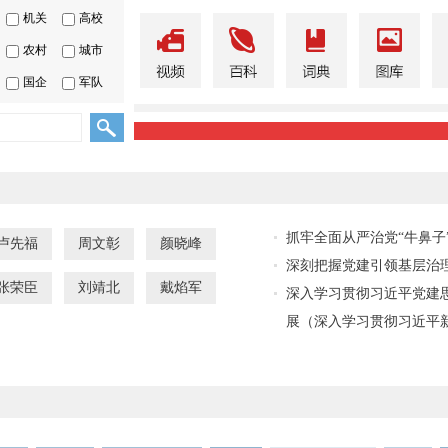
机关
高校
农村
城市
国企
军队
抓牢全面从严治党“牛鼻子
卢先福
周文彰
颜晓峰
深刻把握党建引领基层治
张荣臣
刘靖北
戴焰军
深入学习贯彻习近平党建
展（深入学习贯彻习近平