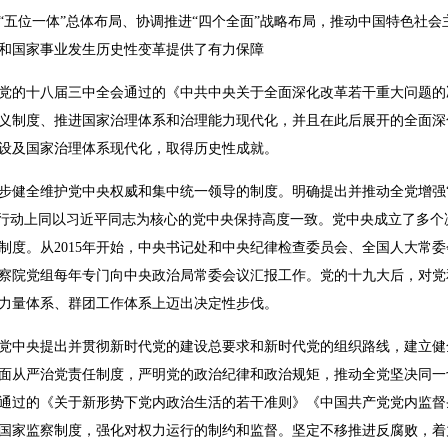
“五位一体”总体布局、协调推进“四个全面”战略布局，推动中国特色社
和国家事业发生历史性变革提供了有力保障
党的十八届三中全会通过的《中共中央关于全面深化改革若干重大问题的
义制度、推进国家治理体系和治理能力现代化，并且在此后展开的全面深
设及国家治理体系现代化，取得历史性成就。
步健全维护党中央权威和集中统一领导的制度。明确提出并推动全党增强“
上行动上同以习近平同志为核心的党中央保持高度一致。党中央成立了多个
制度。从2015年开始，中央书记处和中央纪律检查委员会、全国人大常
察院党组每年专门向中央政治局常委会议汇报工作。党的十九大后，对党
力量体系、群团工作体系上迈出决定性步伐。
党中央提出并贯彻新时代党的建设总要求和新时代党的组织路线，建立健
面从严治党责任制度，严明党的政治纪律和政治规矩，推动全党坚决同一
通过的《关于新形势下党内政治生活的若干准则》《中国共产党党内监督
国家监察制度，强化对权力运行的制约和监督。坚定不移推进反腐败，着