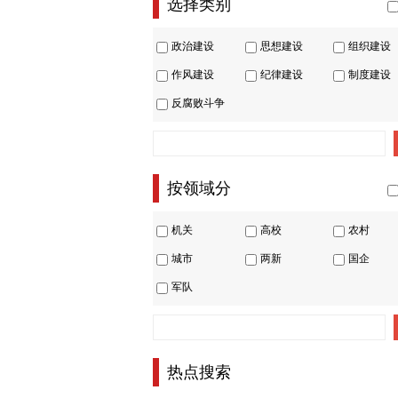
选择类别
政治建设
思想建设
组织建设
作风建设
纪律建设
制度建设
反腐败斗争
按领域分
机关
高校
农村
城市
两新
国企
军队
热点搜索