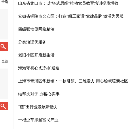
全选
山东省龙口市：以“链式思维”推动党员教育培训提质增效
安徽省铜陵市义安区：打造“组工家话”党建品牌 激活为民服
四级联动促网格精治
分类治理优服务
老旧小区开启新生活
全选
海港守初心 红韵护通途
上海市青浦区华新镇：一核引领、三维发力 用心绘就暖新社区
结帮扶对子 办暖心实事
“链”出行业发展新活力
一根虫草撑起富民产业