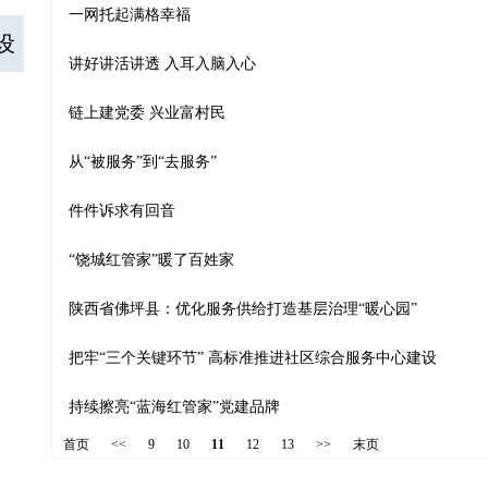
一网托起满格幸福
设
讲好讲活讲透 入耳入脑入心
链上建党委 兴业富村民
从“被服务”到“去服务”
件件诉求有回音
“饶城红管家”暖了百姓家
陕西省佛坪县：优化服务供给打造基层治理“暖心园”
把牢“三个关键环节” 高标准推进社区综合服务中心建设
持续擦亮“蓝海红管家”党建品牌
首页
<<
9
10
11
12
13
>>
末页