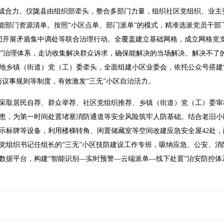
形成合力。仪陇县由组织部牵头，整合多部门力量，组织社区党组织、业
职能部门资源清单。按照“小区点单、部门派单”的模式，精准选派党员干
团开展矛盾集中调处等联合治理行动。全覆盖建立基础网格，成立网格党支
愿者”治理体系，走访收集解决群众诉求，确保能解决的当场解决、解决不
地乡镇（街道）党（工）委牵头，全面组建小区业委会，依托公众号搭建“
商议事规则等制度，有效激发“三无”小区自治活力。
采取居民自荐、群众举荐、社区党组织推荐、乡镇（街道）党（工）委审
患，为第一时间处置堵塞消防通道等安全风险筑牢人防基础。结合老旧小
示标牌等设备，利用楼梯转角、闲置储藏室等空间改建应急安全屋42处
党组织书记任组长的“三无”小区技防建设工作专班，吸纳应急、公安、消
数据平台，构建“智能识别—实时预警—云端派单—线下处置”治安防控体