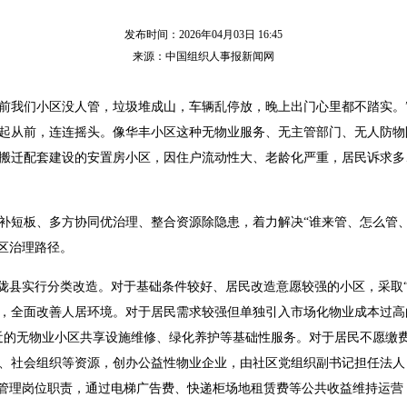
发布时间：2026年04月03日 16:45
来源：中国组织人事报新闻网
“以前我们小区没人管，垃圾堆成山，车辆乱停放，晚上出门心里都不踏实。
忆起从前，连连摇头。像华丰小区这种无物业服务、无主管部门、无人防物防
县城搬迁配套建设的安置房小区，因住户流动性大、老龄化严重，居民诉求
补短板、多方协同优治理、整合资源除隐患，着力解决“谁来管、怎么管
小区治理路径。
仪陇县实行分类改造。对于基础条件较好、居民改造意愿较强的小区，采取
，全面改善人居环境。对于居民需求较强但单独引入市场化物业成本过高
近的无物业小区共享设施维修、绿化养护等基础性服务。对于居民不愿缴
、社会组织等资源，创办公益性物业企业，由社区党组织副书记担任法人
担管理岗位职责，通过电梯广告费、快递柜场地租赁费等公共收益维持运营