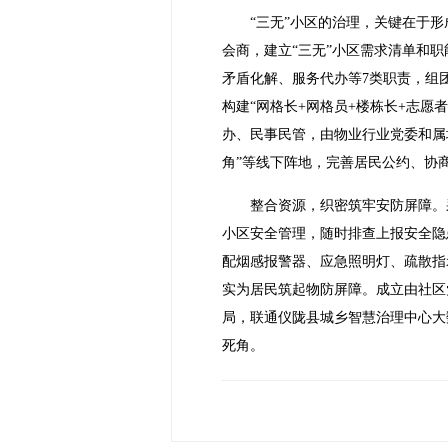
“三无”小区的治理，关键在于
会商，建立“三无”小区需求清单和
矛盾化解、服务代办等7类职责，组
构建“网格长+网格员+楼栋长+志
办、民事民管，由物业行业党委和属
角”等线下阵地，完善居民公约、协
整合资源，织密筑牢安防屏障。
小区安全管理，随时排查上报安全隐
配烟感报警器、应急照明灯、疏散指
实为居民筑起物防屏障。成立由社区
局，联通仪陇县城乡智慧治理中心大
死角。