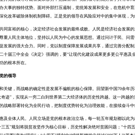
办大事的独特优势。面对外部打压遏制，党统筹发展和安全，在危机中育
深化改革破除体制机制障碍。正是党的领导在风险应对中的集中体现，为
共同富裕的核心，决定经济社会发展的最终成败。人民是经济社会发展的
尊重人民主体地位，坚持以人民为中心的发展思想。通过问计于民、问需
促发展的强大合力。同时，党以制度保障发展成果共享，通过完善分配制
二十届三中全会《决定》强调的，要“让现代化建设成果更多更公平惠及全
功的根本所在。
于党的领导
和关键，而战略的确定性是发展不偏航的核心保障。回望新中国70余年
大奇迹”，实现从一穷二白到世界第二大经济体的历史性跨越。这一跨越的
的战略部署转化为全民行动，把制度优势转化为治理效能，在接续奋斗中
惠及全体人民。人民立场是党的根本政治立场，每一轮五年规划都以此为
十三五”规划将脱贫攻坚作为核心目标，历史性解决绝对贫困问题；“十四