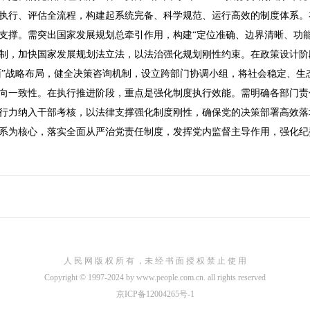
执行、评估全流程，构建起系统完备、科学规范、运行高效的制度体系。
支撑。需突出国家发展规划总牵引作用，构建“定位准确、边界清晰、功能
制，加快国家发展规划法立法，以法治强化规划刚性约束。在政策设计阶
全面”战略布局，健全决策咨询机制，设立跨部门协调小组，将社会稳定、
向一致性。在执行推进阶段，重点是强化制度执行效能。需明确各部门责
行力纳入干部考核，以法律支撑强化制度刚性，确保党的决策部署高效落
系为核心，落实全面从严治党责任制度，发挥党内监督主导作用，强化纪
人 民 网 版 权 所 有 ，未 经 书 面 授 权 禁 止 使 用
Copyright © 1997-2024 by www.people.com.cn. all rights reserved
京ICP备12004265号-1