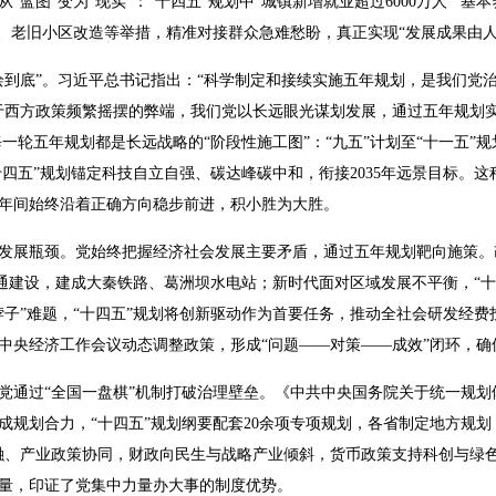
蓝图”变为“现实”：“十四五”规划中“城镇新增就业超过6000万人”“基
沉、老旧小区改造等举措，精准对接群众急难愁盼，真正实现“发展成果由人
绘到底”。习近平总书记指出：“科学制定和接续实施五年规划，是我们党
于西方政策频繁摇摆的弊端，我们党以长远眼光谋划发展，通过五年规划实
每一轮五年规划都是长远战略的“阶段性施工图”：“九五”计划至“十一五”
十四五”规划锚定科技自立自强、碳达峰碳中和，衔接2035年远景目标。这
年间始终沿着正确方向稳步前进，积小胜为大胜。
发展瓶颈。党始终把握经济社会发展主要矛盾，通过五年规划靶向施策。
交通建设，建成大秦铁路、葛洲坝水电站；新时代面对区域发展不平衡，“十
脖子”难题，“十四五”规划将创新驱动作为首要任务，推动全社会研发经费
中央经济工作会议动态调整政策，形成“问题——对策——成效”闭环，确
党通过“全国一盘棋”机制打破治理壁垒。《中共中央国务院关于统一规
成规划合力，“十四五”规划纲要配套20余项专项规划，各省制定地方规划
融、产业政策协同，财政向民生与战略产业倾斜，货币政策支持科创与绿
量，印证了党集中力量办大事的制度优势。