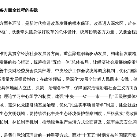
各方面全过程的实践
方面各环节，是新时代推进改革发展的根本保证。改革进入深水区，难在
中枢”，既要牵头抓总做好改革的总体设计、统筹协调各方力量，又要全程
准将其贯穿经济社会发展各方面。重点聚焦创新驱动发展、构建新发展格
发展的核心框架，统筹推进“五位一体”总体布局，让经济社会发展始终沿
善中央财经委员会决策部署、中央经济工作会议统筹调度机制，优化“国
高质量发展提质增效；在政治领域，需深化“发展全过程人民民主”实践，
更具体地融入立法、决策、治理各环节，保障国家治理沿着社会主义方向
）理论学习中心组学习制度，建强“中央——省——市——县”四级融媒体
域，需深化党建引领基层治理，优化“民生实事项目清单”制度，健全就业
生态文明领域，要持续强化中央生态环境保护督察制度，严格落实“党政同
长制、林长制等机制，推动绿色生产生活方式全面普及，筑牢生态安全屏
，是我们党治国理政的一种重要方式。面对“十五五”时期复杂的国际环