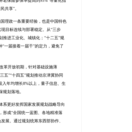
本养老保险参保率提高到95%”等量化指
民共享”。
治国理政一条重要经验，也是中国特色
现目标连续与部署稳定。从“三步
规划推进工业化、城镇化；“十二五”规
种“一届接着一届干”的定力，避免了
改革开放初期，针对基础设施薄
三五”“十四五”规划推动京津冀协同
投入年均增长8%以上，量子信息、生
保规划落地。
划体系更好发挥国家发展规划战略导向
，形成“全国统一蓝图、各地精准落
色发展。通过规划统筹东西部协作、