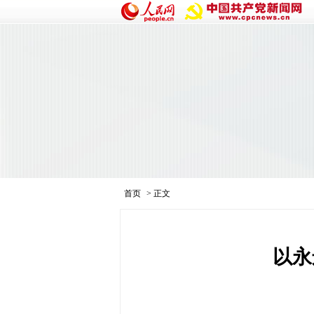
首页
> 正文
以永