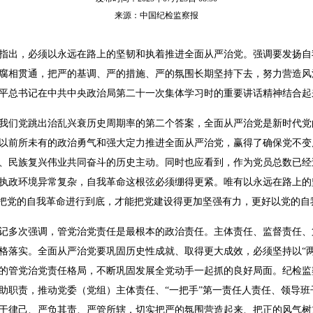
来源：中国纪检监察报
指出，必须以永远在路上的坚韧和执着推进全面从严治党。强调要发扬自
腐相贯通，把严的基调、严的措施、严的氛围长期坚持下去，努力营造风
平总书记在中共中央政治局第二十一次集体学习时的重要讲话精神结合起
我们党跳出治乱兴衰历史周期率的第二个答案，全面从严治党是新时代党
以前所未有的政治勇气和强大定力推进全面从严治党，赢得了确保党不变
、民族复兴伟业共同奋斗的历史主动。同时也应看到，作为党员总数已经
执政环境异常复杂，自我革命这根弦必须绷得更紧。唯有以永远在路上的
志把党的自我革命进行到底，才能把党建设得更加坚强有力，更好以党的自
记多次强调，管党治党责任是最根本的政治责任。主体责任、监督责任、
格落实。全面从严治党要巩固历史性成就、取得更大成效，必须坚持以“两
的管党治党责任格局，不断巩固发展全党动手一起抓的良好局面。纪检监
助职责，推动党委（党组）主体责任、“一把手”第一责任人责任、领导班
于律己、严负其责、严管所辖，切实把严的氛围营造起来、把正的风气树