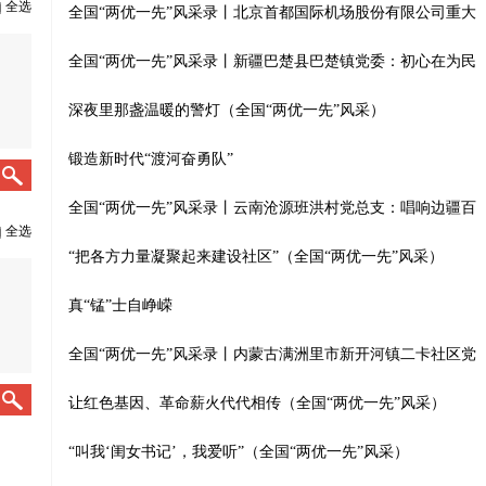
全选
全国“两优一先”风采录丨北京首都国际机场股份有限公司重大
全国“两优一先”风采录丨新疆巴楚县巴楚镇党委：初心在为民
深夜里那盏温暖的警灯（全国“两优一先”风采）
锻造新时代“渡河奋勇队”
全国“两优一先”风采录丨云南沧源班洪村党总支：唱响边疆百
全选
“把各方力量凝聚起来建设社区”（全国“两优一先”风采）
真“锰”士自峥嵘
全国“两优一先”风采录丨内蒙古满洲里市新开河镇二卡社区党
让红色基因、革命薪火代代相传（全国“两优一先”风采）
“叫我‘闺女书记’，我爱听”（全国“两优一先”风采）