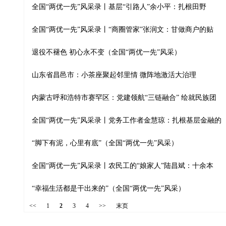
全国“两优一先”风采录丨基层“引路人”余小平：扎根田野
全国“两优一先”风采录丨“商圈管家”张润文：甘做商户的贴
退役不褪色 初心永不变（全国“两优一先”风采）
山东省昌邑市：小茶座聚起邻里情 微阵地激活大治理
内蒙古呼和浩特市赛罕区：党建领航“三链融合” 绘就民族团
全国“两优一先”风采录丨党务工作者金慧琼：扎根基层金融的
“脚下有泥，心里有底”（全国“两优一先”风采）
全国“两优一先”风采录丨农民工的“娘家人”陆昌斌：十余本
“幸福生活都是干出来的”（全国“两优一先”风采）
<<
1
2
3
4
>>
末页