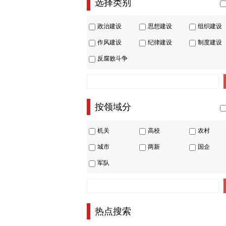
选择类别
政治建设
思想建设
组织建设
作风建设
纪律建设
制度建设
反腐败斗争
按领域分
机关
高校
农村
城市
两新
国企
军队
热点搜索