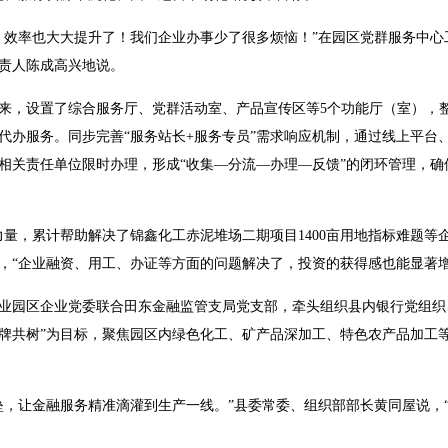
、效率也大大提升了！我们企业办事少了很多烦恼！”在园区党群服务中
责人陈成高兴地说。
来，设置了综合服务厅、党群活动室、产品宣传区等5个功能厅（室），
办代办服务。同步完善“服务站长+服务专员”需求响应机制，通过线上平台
相关责任单位限时办理，形成“收集—分流—办理—反馈”的闭环管理，确
量，累计帮助解决了锦鑫化工赤泥堆场二期项目1400亩用地指标难题等企
，“企业融资、用工、办证等方面的问题解决了，投资的获得感也能显著增
业园区企业党委联合田东金融监管支局党支部，牵头组织县内银行党组织
牌共树”为目标，聚焦园区内绿色化工、矿产品深加工、特色农产品加工
垒，让金融服务精准滴灌到生产一线。”县委常委、组织部部长黄同屋说，“