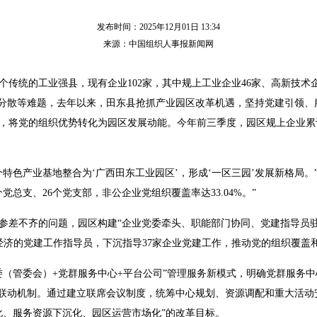
发布时间：2025年12月01日 13:34
来源：中国组织人事报新闻网
传统的工业强县，现有企业102家，其中规上工业企业46家、高新技术企
源分散等难题，去年以来，田东县抢抓产业园区改革机遇，坚持党建引领、
，将党的组织优势转化为园区发展动能。今年前三季度，园区规上企业累计完
个特色产业基地整合为‘广西田东工业园区’，形成‘一区三园’发展新格局
党总支、26个党支部，非公企业党组织覆盖率达33.04%。”
参差不齐的问题，园区构建“企业党委牵头、职能部门协同、党建指导员
经济的党建工作指导员，下沉指导37家企业党建工作，推动党的组织覆盖
委（管委会）+党群服务中心+平台公司”管理服务新模式，明确党群服务中
化联动机制。通过建立联席会议制度，统筹中心规划、资源调配和重大活动
化、服务资源下沉化、园区运营市场化”的改革目标。