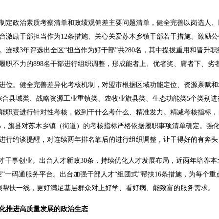
制定政治素质考察清单和政绩观偏差主要问题清单，健全完善以岗选人、
台激励干部担当作为12条措施、关心关爱苏木乡镇干部若干措施、激励
连续3年评选出全区“担当作为好干部”共280名，其中提拔重用和晋升职
、履职不力的898名干部进行组织调整，形成能者上、优者奖、庸者下、劣
进位。健全完善差异化考核机制，对盟市根据区域功能定位、资源禀赋和
综合县域类、战略资源工业重镇类、农牧业旗县类、生态功能类5个类别
能职责进行针对性考核，做到干什么考什么、精准发力。精减考核指标，
3.2%，旗县对苏木乡镇（街道）的考核指标严格依据履职事项清单确定。
进行约谈提醒，对连续两年排名靠后的进行组织调整，让干得好的有奔头
才干事创业。出台人才新政30条，持续优化人才发展布局，近两年培养本土
”一码通服务平台。出台加强干部人才“组团式”帮扶16条措施，为每个重
扎根帮扶一线，更好满足基层群众对上好学、看好病、能致富的服务需求。
化推进高质量发展的政治生态