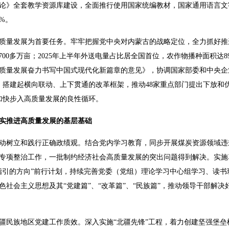
论》全套教学资源库建设，全面推行使用国家统编教材，国家通用语言文字
%。
质量发展为首要任务。牢牢把握党中央对内蒙古的战略定位，全力抓好推
3700多万亩；2025年上半年外送电量占比居全国首位，农作物播种面积达89
质量发展奋力书写中国式现代化新篇章的意见》，协调国家部委和中央企
事项，搭建起横向联动、上下贯通的改革框架，推动48家重点部门提出下放和
加快步入高质量发展的良性循环。
实推进高质量发展的基层基础
动树立和践行正确政绩观。结合党内学习教育，同步开展煤炭资源领域违
专项整治工作，一批制约经济社会高质量发展的突出问题得到解决。实施
指引的方向”前行计划，持续完善党委（党组）理论学习中心组学习、读书
社会主义思想及其“党建篇”、“改革篇”、“民族篇”，推动领导干部解
疆民族地区党建工作质效。深入实施“北疆先锋”工程，着力创建坚强堡