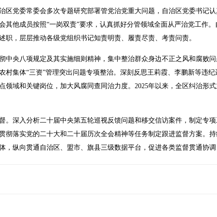
治区党委常委会多次专题研究部署管党治党重大问题，自治区党委书记认
会其他成员按照“一岗双责”要求，认真抓好分管领域全面从严治党工作。
述职，层层推动各级党组织书记知责明责、履责尽责、考责问责。
彻中央八项规定及其实施细则精神，集中整治群众身边不正之风和腐败问
农村集体“三资”管理突出问题专项整治。深刻反思王莉霞、李鹏新等违纪
领域和关键岗位，加大风腐同查同治力度。2025年以来，全区纠治形式
督。深入分析二十届中央第五轮巡视反馈问题和移交信访案件，制定专项
贯彻落实党的二十大和二十届历次全会精神等任务制定跟进监督方案。持续
主体，纵向贯通自治区、盟市、旗县三级数据平台，促进各类监督贯通协调