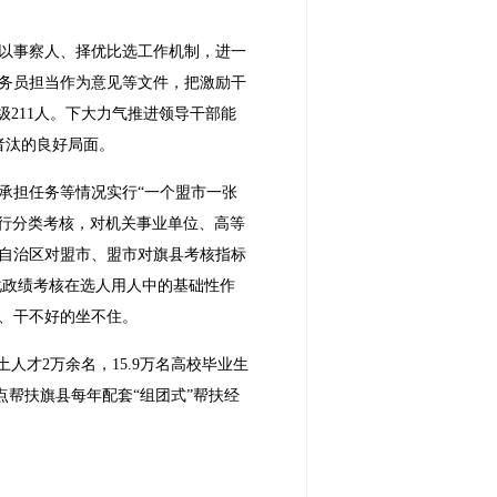
以事察人、择优比选工作机制，进一
公务员担当作为意见等文件，把激励干
级211人。下大力气推进领导干部能
者汰的良好局面。
承担任务等情况实行“一个盟市一张
进行分类考核，对机关事业单位、高等
自治区对盟市、盟市对旗县考核指标
强化政绩考核在选人用人中的基础性作
、干不好的坐不住。
人才2万余名，15.9万名高校毕业生
点帮扶旗县每年配套“组团式”帮扶经