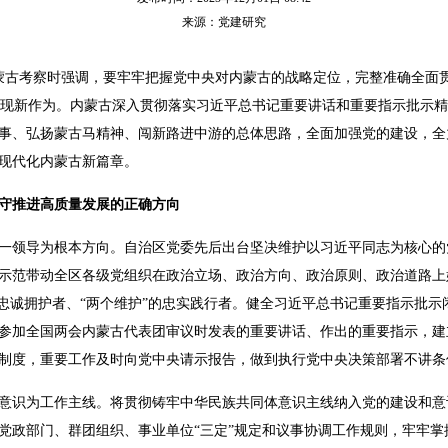
来源：党建研究
在内蒙古考察时强调，要牢牢把握党中央对内蒙古的战略定位，完整准确全面
”上展现新作为。内蒙古深入贯彻落实习近平总书记重要讲话和重要指示批示
事、弘扬蒙古马精神、闯新路进中游的总体思路，全面加强党的建设，全力
现代化内蒙古新篇章。
守推进高质量发展的正确方向
一领导为根本方向。自治区党委先后出台坚决维护以习近平同志为核心的
示范带动全区各级党组织在政治立场、政治方向、政治原则、政治道路上
的忠诚拥护者、“两个维护”的忠实践行者。健全习近平总书记重要指示批
次参加全国两会内蒙古代表团审议时发表的重要讲话、作出的重要指示，
制度，重要工作及时向党中央请示报告，做到执行党中央决策部署不讲条
意识为工作主线。将贯彻铸牢中华民族共同体意识主线纳入党的建设和意
党政部门、群团组织、事业单位“三定”规定和议事协调工作规则，牢牢掌