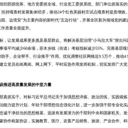
组织部抓统筹、地方党委抓全域、行业党工委抓系统、部门单位抓落实的
，扶持嘎查村发展集体经济，推动24个红色美丽村庄试点嘎查村提质增效
防固、边境安”为主要内容的新时代“五边行动”，开展全区新兴领域党的建
工作质量全面提升。
标，让发展成果更多惠及基层群众。将解决基层治理“小马拉大车”突出
事项平均减少60余项，苏木乡镇（街道）考核指标减少55%。完善基层
助手、企业帮手、行业推手”作用。优化调整社区网格近9.5万个，推动4
建立党员在岗离岗、网上网下、平时应急作用发挥机制，切实发挥广大党
设推进高质量发展的中坚力量
部真抓实干。对标习近平总书记关于加强思想淬炼、政治历练、实践锻炼
治能力提升计划、年轻干部理想信念强化计划，进一步加强干部专业化实
忠诚干净担当的思想根基。选派有发展潜力的干部到中央和国家机关、发
蒙协作框架协议，实施教育、医疗、农畜产品销售、旅游、产业合作、科技