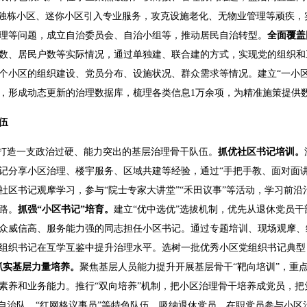
独栋小区、迷你小区引入专业服务，攻克设施老化、无物业管理等顽疾，实
理等问题，成立自治委员会、自治小组等，推动居民自治转型。
全面覆盖
数、居民户数等实际情况，通过单独建、联合建的方式，实现党的组织和
个小区的组织建设、党员分布、设施状况、群众需求等情况。建立“一小区
，形成动态更新的治理数据库，梳理各类信息1万余项，为精准施策提供
伍
，打造一支政治过硬、能力突出的基层治理骨干队伍。
抓优社区书记培训。
记分享小区治理、楼宇服务、区域共建等经验，通过“手把手教、面对面讲
社区书记观摩学习，参与“院士专家大讲堂”“禾田议事”等活动，学习前
路。
抓强“小区书记”培育。
建立“优中选优”选拔机制，优先从退休党员
众威信高、服务能力强的同志担任小区书记。通过专题培训、现场观摩、
组织书记在互学互鉴中提升治理水平。选树一批优秀小区党组织书记典型
抓实基层力量培养。
聚焦基层人员能力提升开展基层骨干“靶向培训”，重
素养和业务能力。推行“双向培养”机制，把小区治理骨干培养成党员，把
”自治队、“红网格议事员”等特色队伍，吸纳退休党员、在职党员参与小区