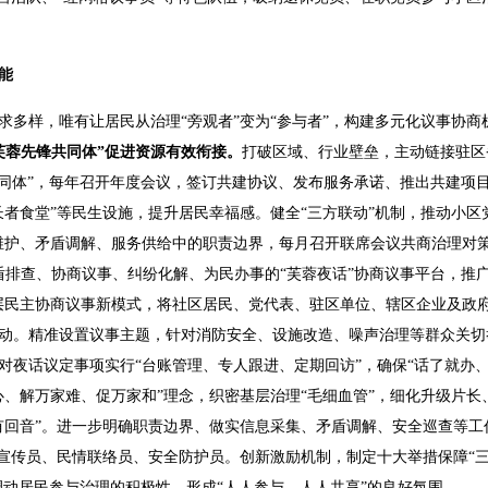
能
求多样，唯有让居民从治理“旁观者”变为“参与者”，构建多元化议事协
芙蓉先锋共同体”促进资源有效衔接。
打破区域、行业壁垒，主动链接驻区
共同体”，每年召开年度会议，签订共建协议、发布服务承诺、推出共建项目
长者食堂”等民生设施，提升居民幸福感。健全“三方联动”机制，推动小区
维护、矛盾调解、服务供给中的职责边界，每月召开联席会议共商治理对
盾排查、协商议事、纠纷化解、为民办事的“芙蓉夜话”协商议事平台，推
层民主协商议事新模式，将社区居民、党代表、驻区单位、辖区企业及政
动。精准设置议事主题，针对消防安全、设施改造、噪声治理等群众关切
对夜话议定事项实行“台账管理、专人跟进、定期回访”，确保“话了就办、
心、解万家难、促万家和”理念，织密基层治理“毛细血管”，细化升级片长
有回音”。进一步明确职责边界、做实信息采集、矛盾调解、安全巡查等工
宣传员、民情联络员、安全防护员。创新激励机制，制定十大举措保障“三
分调动居民参与治理的积极性，形成“人人参与、人人共享”的良好氛围。