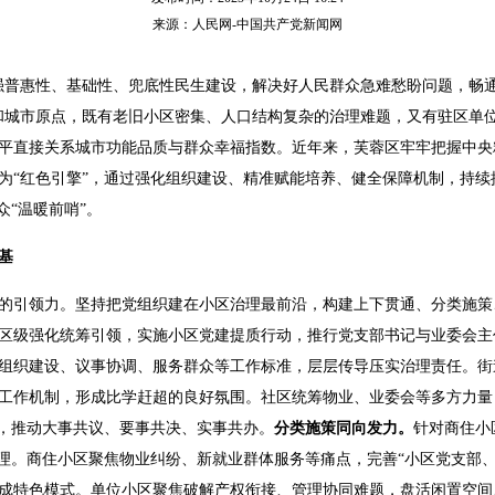
来源：人民网-中国共产党新闻网
强普惠性、基础性、兜底性民生建设，解决好人民群众急难愁盼问题，畅
和城市原点，既有老旧小区密集、人口结构复杂的治理难题，又有驻区单
平直接关系城市功能品质与群众幸福指数。近年来，芙蓉区牢牢把握中央
为“红色引擎”，通过强化组织建设、精准赋能培养、健全保障机制，持续
众“温暖前哨”。
基
的引领力。坚持把党组织建在小区治理最前沿，构建上下贯通、分类施策
区级强化统筹引领，实施小区党建提质行动，推行党支部书记与业委会主
组织建设、议事协调、服务群众等工作标准，层层传导压实治理责任。街
工作机制，形成比学赶超的良好氛围。社区统筹物业、业委会等多方力量
系，推动大事共议、要事共决、实事共办。
分类施策同向发力。
针对商住小
治理。商住小区聚焦物业纠纷、新就业群体服务等痛点，完善“小区党支部
成特色模式。单位小区聚焦破解产权衔接、管理协同难题，盘活闲置空间、