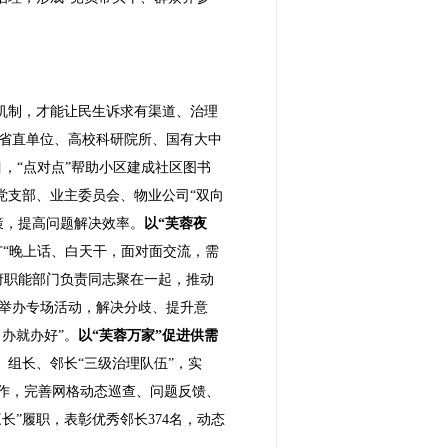
商机制，才能让民生诉求有渠道、治理
省直单位、高校科研院所、国有大中
，“点对点”帮助小区建成社区图书
党支部、业主委员会、物业公司“双向
策，提高问题解决效率。
以“芙蓉夜
广“晚上话、白天干，面对面交流，需
府职能部门负责同志聚在一起，推动
举办专场活动，解决分歧、提升意
办就办好”。
以“芙蓉万家”促进供需
、组长、邻长“三级治理队伍”，实
作，完善网格动态巡查、问题反馈、
长”履职，表彰优秀邻长374名，动态