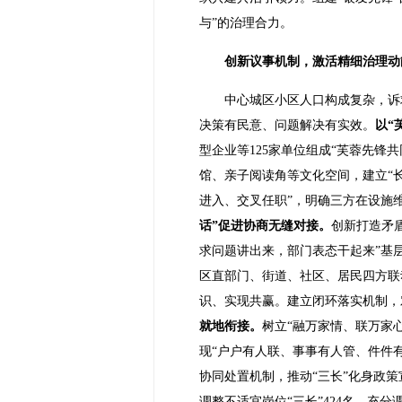
与”的治理合力。
创新议事机制，激活精细治理动
中心城区小区人口构成复杂，诉
决策有民意、问题解决有实效。
以“
型企业等125家单位组成“芙蓉先锋
馆、亲子阅读角等文化空间，建立“
进入、交叉任职”，明确三方在设施
话”促进协商无缝对接。
创新打造矛
求问题讲出来，部门表态干起来”基
区直部门、街道、社区、居民四方联
识、实现共赢。建立闭环落实机制，
就地衔接。
树立“融万家情、联万家
现“户户有人联、事事有人管、件件
协同处置机制，推动“三长”化身政策
调整不适宜岗位“三长”424名，充