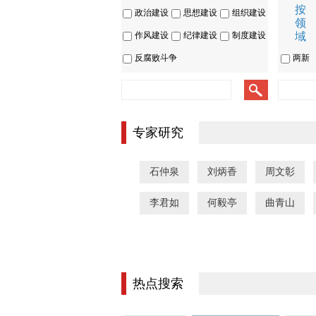
按
政治建设
思想建设
组织建设
领
作风建设
纪律建设
制度建设
域
反腐败斗争
两新
专家研究
石仲泉
刘炳香
周文彰
李君如
何毅亭
曲青山
热点搜索